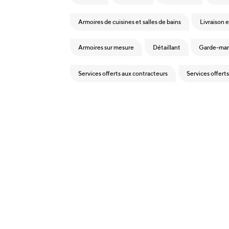
Armoires de cuisines et salles de bains
Livraison e
Armoires sur mesure
Détaillant
Garde-ma
Services offerts aux contracteurs
Services offert