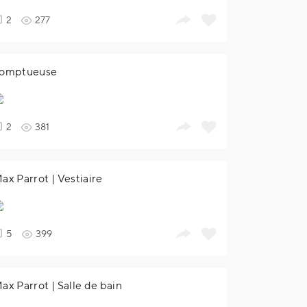
2
277
omptueuse
2
381
ax Parrot | Vestiaire
5
399
ax Parrot | Salle de bain