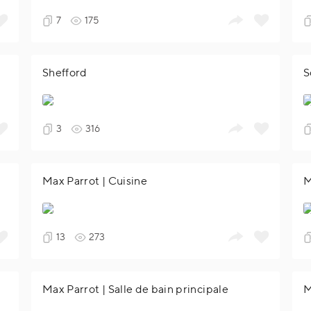
7
175
Shefford
S
3
316
Max Parrot | Cuisine
M
13
273
Max Parrot | Salle de bain principale
M