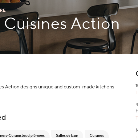
URE
 Cuisines Action
1
nes Action designs unique and custom-made kitchens
T
4
ed
T
ners-Cuisinistes diplômées
Salles de bain
Cuisines
T