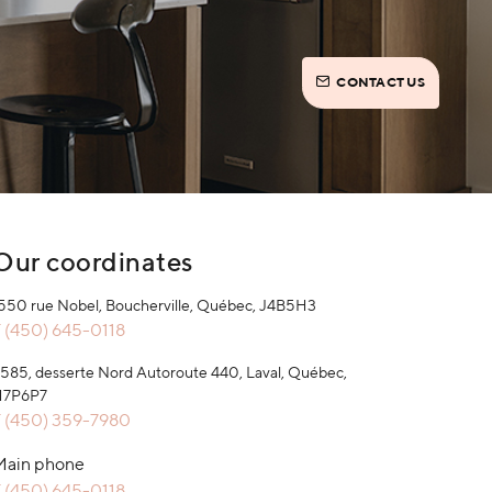
CONTACT US
Our coordinates
550 rue Nobel, Boucherville, Québec, J4B5H3
 (450) 645-0118
585, desserte Nord Autoroute 440, Laval, Québec,
H7P6P7
 (450) 359-7980
Main phone
 (450) 645-0118