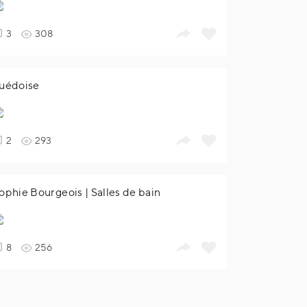
3
308
uédoise
2
293
ophie Bourgeois | Salles de bain
8
256