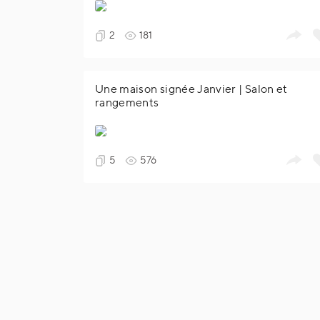
2
181
Une maison signée Janvier | Salon et
rangements
5
576