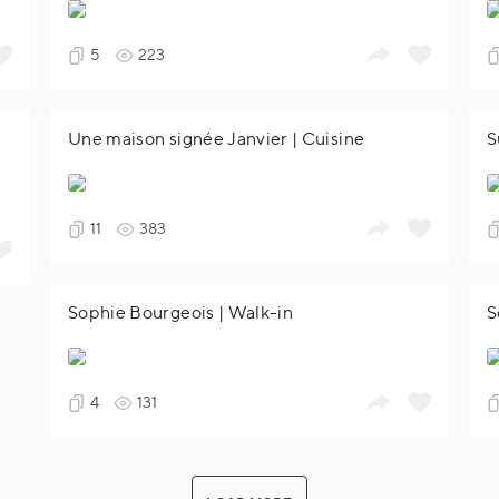
5
223
Une maison signée Janvier | Cuisine
S
11
383
Sophie Bourgeois | Walk-in
S
4
131