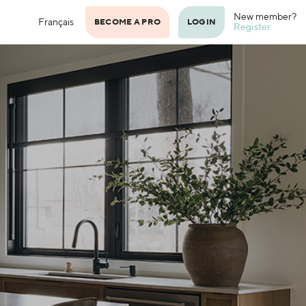
New member?
Français
BECOME A PRO
LOGIN
Register