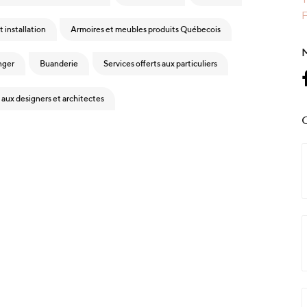
F
t installation
Armoires et meubles produits Québecois
nger
Buanderie
Services offerts aux particuliers
s aux designers et architectes
C