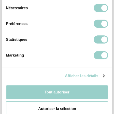
Sélection
Nécessaires
du
5
699
1
consentement
Préférences
Projet - La salle d'eau
Statistiques
545
Marketing
Projet - Meuble télévision
Afficher les détails
Tout autoriser
3
412
Autoriser la sélection
Projet - L'arrière-cuisine