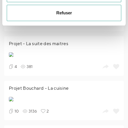
Refuser
3
283
Projet - La suite des maitres
4
381
Projet Bouchard - La cuisine
10
3136
2