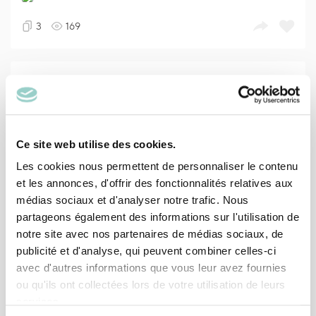
3
169
Projet Dallaire - La cuisine
8
202
Ce site web utilise des cookies.
Les cookies nous permettent de personnaliser le contenu
et les annonces, d'offrir des fonctionnalités relatives aux
Projet Maltais - La cuisine
médias sociaux et d'analyser notre trafic. Nous
partageons également des informations sur l'utilisation de
notre site avec nos partenaires de médias sociaux, de
6
361
1
publicité et d'analyse, qui peuvent combiner celles-ci
avec d'autres informations que vous leur avez fournies
ou qu'ils ont collectées lors de votre utilisation de leurs
Projet - La cuisine
services.