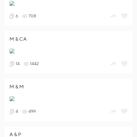
6
708
M & CA
14
1442
M & M
4
499
A & P