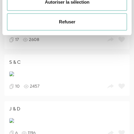
Autoriser la sélection
J & J
Refuser
17
2608
S & C
10
2457
J & D
6
1196