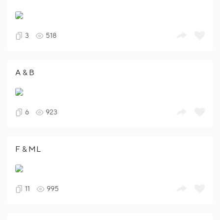
3
518
A & B
6
923
F & ML
11
995