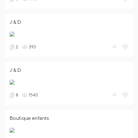
J & D
2
393
J & D
8
1543
Boutique enfants