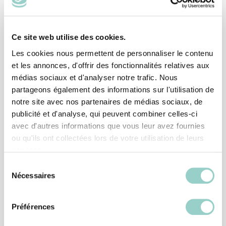
371
Ce site web utilise des cookies.
Collection de céramique Luxury Stone
Les cookies nous permettent de personnaliser le contenu
et les annonces, d'offrir des fonctionnalités relatives aux
médias sociaux et d'analyser notre trafic. Nous
2
455
partageons également des informations sur l'utilisation de
notre site avec nos partenaires de médias sociaux, de
publicité et d'analyse, qui peuvent combiner celles-ci
Bois
avec d'autres informations que vous leur avez fournies
ou qu'ils ont collectées lors de votre utilisation de leurs
services.
3
577
1
Sélection
Nécessaires
du
consentement
Collection de céramique Carrara
Préférences