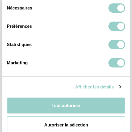
Sélection
Nécessaires
du
3
222
consentement
Préférences
SPA Manoir Hovey
Statistiques
7
285
Marketing
Bouvreuil Scandinave
Afficher les détails
Tout autoriser
4
316
Autoriser la sélection
Le 630