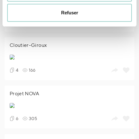
Refuser
4
174
Cloutier-Giroux
4
166
Projet NOVA
6
305