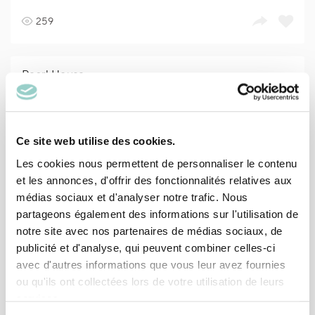
259
Pearl House
4
536
Ce site web utilise des cookies.
Les cookies nous permettent de personnaliser le contenu
et les annonces, d'offrir des fonctionnalités relatives aux
Maison du Lac Saint-Pierre
médias sociaux et d'analyser notre trafic. Nous
partageons également des informations sur l'utilisation de
notre site avec nos partenaires de médias sociaux, de
4
371
publicité et d'analyse, qui peuvent combiner celles-ci
avec d'autres informations que vous leur avez fournies
ou qu'ils ont collectées lors de votre utilisation de leurs
La Pool
services.