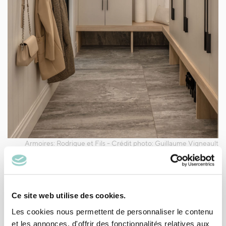
Briquettes recyclées pour
un style patrimonial
Ce site web utilise des cookies.
Les cookies nous permettent de personnaliser le contenu
Par
Atelier Malu
et les annonces, d'offrir des fonctionnalités relatives aux