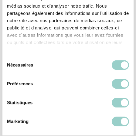
médias sociaux et d'analyser notre trafic. Nous
partageons également des informations sur l'utilisation de
Ce projet montréalais a tiré sa personnalité dans plusieurs
notre site avec nos partenaires de médias sociaux, de
éléments coup de cœur des habitants, mais aussi dans ce
publicité et d'analyse, qui peuvent combiner celles-ci
revêtement mural typique, la brique. Nous avons puisé à la
avec d'autres informations que vous leur avez fournies
source direct en utilisant les briquettes recyclées d'Impex
ou qu'ils ont collectées lors de votre utilisation de leurs
stone, Old bank. Un revêtement qui vient donné caractère
services.
et texture à la cage d'escalier en plus de guider l'œil vers le
deuxième étage puisque le revêtement mural a été utilisé
Sélection
Nécessaires
sur toute la surface.
du
consentement
Préférences
Statistiques
Marketing