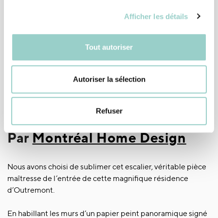
Afficher les détails
Tout autoriser
Un papier peint
Autoriser la sélection
panoramique dans la cage
Refuser
d'escalier
Par
Montréal Home Design
Nous avons choisi de sublimer cet escalier, véritable pièce
maîtresse de l’entrée de cette magnifique résidence
d’Outremont.
En habillant les murs d’un papier peint panoramique signé