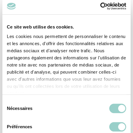
Ce site web utilise des cookies.
Les cookies nous permettent de personnaliser le contenu
et les annonces, d'offrir des fonctionnalités relatives aux
médias sociaux et d'analyser notre trafic. Nous
partageons également des informations sur l'utilisation de
notre site avec nos partenaires de médias sociaux, de
publicité et d'analyse, qui peuvent combiner celles-ci
Fidèle à son approche, il s’est laissé guider par la fonction
avec d'autres informations que vous leur avez fournies
de l’objet : imaginer un trophée qui, au-delà de
ou qu'ils ont collectées lors de votre utilisation de leurs
récompenser, donne envie d’être exposé comme une
services.
véritable pièce de design.
Sélection
Nécessaires
du
Le choix des matériaux est directement lié aux villes qui
consentement
accueilleront le gala en alternance, Québec et Montréal. Le
Préférences
frêne, récupéré par l’organisme Bois Public à partir